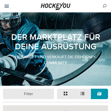
DER MARKTPLATZ FÜR
DEINE AUSRÜSTUNG
HIER KAUFT UND VERKAUFT DIE EISHOCKEY-
COMMUNITY
Filter