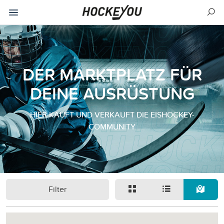
DER MARKTPLATZ FÜR
DEINE AUSRÜSTUNG
HIER KAUFT UND VERKAUFT DIE EISHOCKEY-
COMMUNITY
Filter