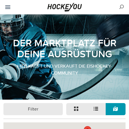
DER MARKTPLATZ FÜR
DEINE AUSRÜSTUNG
HIER KAUFT UND VERKAUFT DIE EISHOCKEY-
COMMUNITY
Filter