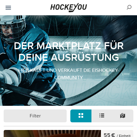
DER MARKTPLATZ FÜR
DEINE AUSRÜSTUNG
HIER KAUFT UND VERKAUFT DIE EISHOCKEY-
COMMUNITY
Filter
55 €
/ Einheit